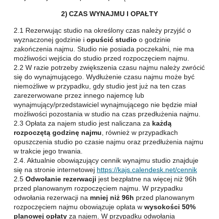
2)
CZAS WYNAJMU I OPAŁTY
2.1 Rezerwując studio na określony czas należy przyjść o
wyznaczonej godzinie i
opuścić studio
o godzinie
zakończenia najmu. Studio nie posiada poczekalni, nie ma
możliwości wejścia do studio przed rozpoczęciem najmu.
2.2 W razie potrzeby zwiększenia czasu najmu należy zwrócić
się do wynajmującego. Wydłużenie czasu najmu może być
niemożliwe w przypadku, gdy studio jest już na ten czas
zarezerwowane przez innego najemcę lub
wynajmujący/przedstawiciel wynajmującego nie będzie miał
możliwości pozostania w studio na czas przedłużenia najmu.
2.3 Opłata za najem studio jest naliczana za
każdą
rozpoczętą godzinę najmu
, również w przypadkach
opuszczenia studio po czasie najmu oraz przedłużenia najmu
w trakcie jego trwania.
2.4. Aktualnie obowiązujący cennik wynajmu studio znajduje
się na stronie internetowej
https://kajs.calendesk.net/cennik
2.5
Odwołanie rezerwacji
jest bezpłatne na więcej niż 96h
przed planowanym rozpoczęciem najmu. W przypadku
odwołania rezerwacji na
mniej niż 96h
przed planowanym
rozpoczęciem najmu obowiązuje opłata w
wysokości 50%
planowej opłaty
za najem. W przypadku odwołania