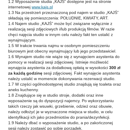
1.2 Wyposażenie studia „KAJŚ” dostępne jest na stronie
internetowej
www.kajs.pl
1.3 Na przestrzeń przeznaczoną pod najem w studio „KAJŚ”
składają się pomieszczenia: POŁUDNIE, KWIATY, ART.
1.4 Najem studio „KAJŚ” może być związane wyłącznie z
realizacją sesji zdjęciowych i/lub produkcją filmów. W razie
chęci najęcia studio w innym celu należy fakt ten ustalić z
wynajmującym.
1.5 W trakcie trwania najmu w osobnym pomieszczeniu
biurowym jest obecny wynajmujący lub jego przedstawiciel.
1.6 Wynajem studio nie wiąże się z wynajęciem asystenta do
pomocy w realizacji sesji zdjęciowej. Istnieje możliwość
wynajęcia asystenta za dodatkową opłatą w wysokości
300 zł
za każdą godzinę
sesji zdjęciowej. Fakt wynajęcie asystenta
należy ustalić w momencie dokonywania rezerwacji studio.
1.7 W części ogólnodostępnej studio znajdują się toaleta oraz
aneks kuchenny.
1.8 Znajdujące się w studio stroje, dodatki oraz inne
wyposażenie są do dyspozycji najemcy. Po wykorzystaniu
takich rzeczy jak wsuwki, grzebienie, odzież oraz obuwie,
należy odłożyć je w wyznaczone miejsca w studio, w celu
identyfikacji ich jako przedmiotów do prania/dezynfekcji.
1.9 Należy dbać o wyposażenie studio, a po zakończonej
sesji należy zostawić po sobie porządek.