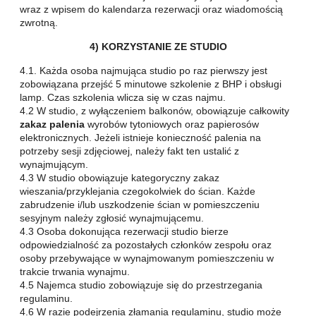
wraz z wpisem do kalendarza rezerwacji oraz wiadomością
zwrotną.
4) KORZYSTANIE ZE STUDIO
4.1. Każda osoba najmująca studio po raz pierwszy jest
zobowiązana przejść 5 minutowe szkolenie z BHP i obsługi
lamp. Czas szkolenia wlicza się w czas najmu.
4.2 W studio, z wyłączeniem balkonów, obowiązuje całkowity
zakaz palenia
wyrobów tytoniowych oraz papierosów
elektronicznych. Jeżeli istnieje konieczność palenia na
potrzeby sesji zdjęciowej, należy fakt ten ustalić z
wynajmującym.
4.3 W studio obowiązuje kategoryczny zakaz
wieszania/przyklejania czegokolwiek do ścian. Każde
zabrudzenie i/lub uszkodzenie ścian w pomieszczeniu
sesyjnym należy zgłosić wynajmującemu.
4.3 Osoba dokonująca rezerwacji studio bierze
odpowiedzialność za pozostałych członków zespołu oraz
osoby przebywające w wynajmowanym pomieszczeniu w
trakcie trwania wynajmu.
4.5 Najemca studio zobowiązuje się do przestrzegania
regulaminu.
4.6 W razie podejrzenia złamania regulaminu, studio może