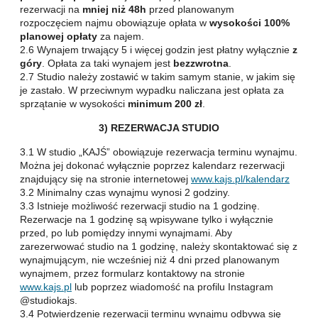
rezerwacji na
mniej niż 48h
przed planowanym
rozpoczęciem najmu obowiązuje opłata w
wysokości 100%
planowej opłaty
za najem.
2.6 Wynajem trwający 5 i więcej godzin jest płatny wyłącznie
z
góry
. Opłata za taki wynajem jest
bezzwrotna
.
2.7 Studio należy zostawić w takim samym stanie, w jakim się
je zastało. W przeciwnym wypadku naliczana jest opłata za
sprzątanie w wysokości
minimum 200 zł
.
3) REZERWACJA STUDIO
3.1 W studio „KAJŚ” obowiązuje rezerwacja terminu wynajmu.
Można jej dokonać wyłącznie poprzez kalendarz rezerwacji
znajdujący się na stronie internetowej
www.kajs.pl/kalendarz
3.2 Minimalny czas wynajmu wynosi 2 godziny.
3.3 Istnieje możliwość rezerwacji studio na 1 godzinę.
Rezerwacje na 1 godzinę są wpisywane tylko i wyłącznie
przed, po lub pomiędzy innymi wynajmami. Aby
zarezerwować studio na 1 godzinę, należy skontaktować się z
wynajmującym, nie wcześniej niż 4 dni przed planowanym
wynajmem, przez formularz kontaktowy na stronie
www.kajs.pl
lub poprzez wiadomość na profilu Instagram
@studiokajs.
3.4 Potwierdzenie rezerwacji terminu wynajmu odbywa się