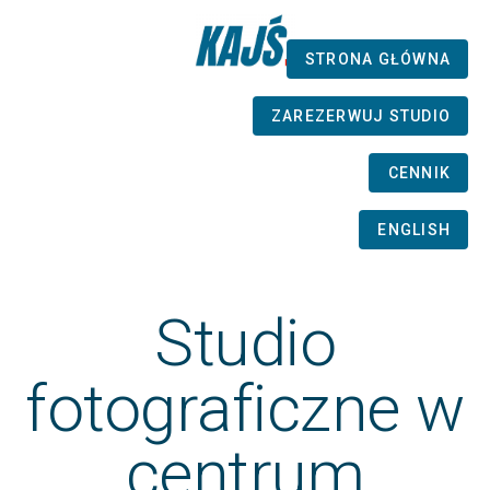
STRONA GŁÓWNA
ZAREZERWUJ STUDIO
CENNIK
ENGLISH
Studio
fotograficzne w
centrum